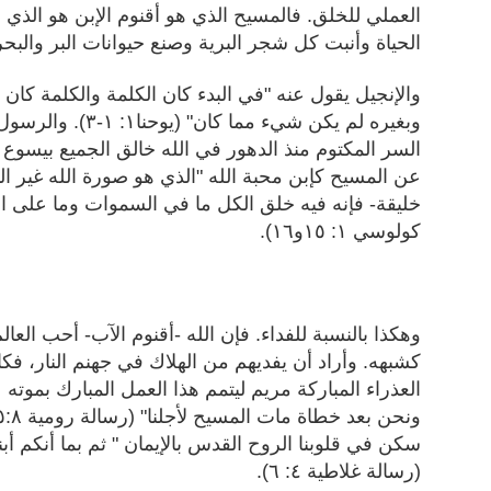
العملي للخلق. فالمسيح الذي هو أقنوم الإبن هو الذي 
الحياة وأنبت كل شجر البرية وصنع حيوانات البر والبحر 
والإنجيل يقول عنه "في البدء كان الكلمة والكلمة كان ع
وبغيره لم يكن شيء مما كان"
(يوحنا١: ١-٣)
عن المسيح كإبن محبة الله "الذي هو صورة الله غير ال
خليقة- فإنه فيه خلق الكل ما في السموات وما على ال
كولوسي ١: ١٥و١٦).
وهكذا بالنسبة للفداء. فإن الله -أقنوم الآب- أحب الع
كشبهه. وأراد أن يفديهم من الهلاك في جهنم النار، فكا
العذراء المباركة مريم ليتمم هذا العمل المبارك بموته
ونحن بعد خطاة مات المسيح لأجلنا" (رسالة رومية ٥:٨)
سكن في قلوبنا الروح القدس بالإيمان " ثم بما أنكم أبنا
(رسالة غلاطية ٤: ٦).