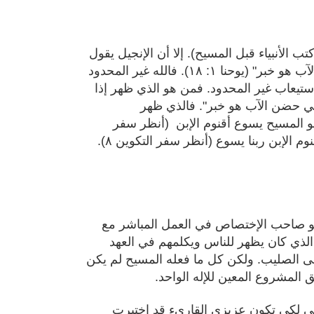
تب الأنبياء قبل المسيح). إلا أن الإنجيل يقول
"الله لم يره أحد قط. الإبن الوحيد الذي هو في حضن الآب هو خبر" (يوحنا ١: ١٨). فالله غير المحدود
إستيعاب غير المحدود. فمن هو الذي ظهر إذا
و في حضن الآب هو خبر". فالذي ظهر
هو المسيح يسوع أقنوم الإبن
(أنظر سفر
وم الإبن ربنا يسوع
(أنظر
سفر التكوين ٨)
.
 هو صاحب الإختصاص في العمل المباشر مع
و الذي كان يظهر للناس ويكلمهم في العهد
لى الصليب. ولكن كل ما فعله المسيح لم يكن
ق المشروع المعين للإله الواحد.
لي لكي تكون عزيزي القارىء قد إختبرت