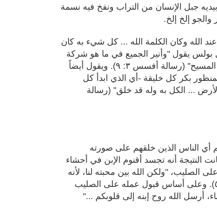
بيديه جبل الإنسان من التراب ونفخ فيه نسمة
والجو إلخ إلخ.
ند الله وكان الكلمة الله ... كل شيء به كان
. والرسول بولس يقول "وأنير الجميع في ما هو شركة
السر المكتوم منذ الدهور في الله خالق الجميع بيسوع المسيح" (رسالة أفسس ٣: ٩). ويقول أيضاً
منظور بكر كل خليقة -أي الذي ابدأ كل
أرض ... الكل به وله قد خلق" (رسالة
الم أي الناس الذين خلقهم على صورته
نت النتيجة أنه تجسد أقنوم الإبن في أحشاء
 على الصليب
، "ولكن الله بين محبته لنا، لأنه
. وعلى أساس قبول عمله على الصليب
ء، أرسل الله روح إبنه إلى قلوبكم ..."