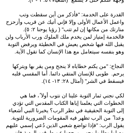
وجهه عنكم حتى لا يسمع" (أشعياء ٥٩: ١ - ٢).
القدرة على الخدمة: "فأذكر من أين سقطت وتب
واعمل الأعمال الأولى وإلا فإني آتيك عن قريب وأزحزح
منارتك من مكانها إن لم تتب" ( رؤيا يوحنا ٢: ٥).
فالخدمة إمتياز لمن يخدم ملك الملوك ورب الأرباب ولن
يقبل الله فيها شخص يعيش في الخطيئة ويرفض التوبة
وهو بنفسه سيتعامل مع هذا الإنسان كما تقول الآية.
النجاح: "من يكتم خطاياه لا ينجح ومن يقر بها ويتركها
يرحم. طوبى للإنسان المتقي دائما. أما المقسي قلبه
فيسقط في الشر" (أمثال ٢٨: ١٣- ١٤).
لكي نجني ثمار التوبة علينا ان نتوب أولا ً، فما هي
الخطوات التي يعلمنا إياها الكتاب المقدس التي تؤدي
إلى التوبة الحقيقية في نظر الرب؟ يخبرنا النبي أشعياء
وعدا ً من الرب تظهر فيه المقومات الضرورية للتوبة.
يقول الرب:
"فإذا تواضع شعبي الذين دُعي إسمي عليهم
وصلوا وطلبوا وجهي ورجعوا عن طرقهم الردية فإنني