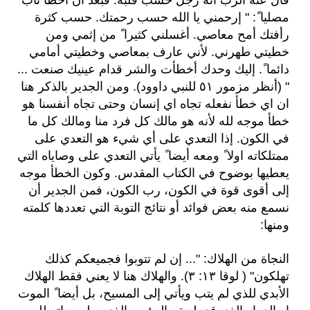
قال عنه الرب أنه رجل حسب قلبه. فبعد أن أخطأ تاب
مصليا ً: " إرحمني يا الله حسب رحمتك. حسب كثرة
رأفتك أمح معاصي. أغسلني كثيرا ً من إثمي ومن
خطيتي طهرني. لأني عارف بمعاصي وخطيتي أمامي
دائما ً. إليك وحدك أخطأت والشر قدام عينيك صنعت ...
" (أنظر مزمور ٥١ للنبي داوود). ومن الجدير بالذكر هنا
ان اي خطأ نفعله تجاه اي إنسان وحتى تجاه أنفسنا هو
خطأ موجه لله لأنه هو مالك كل فرد منا ومالك كل ما
في الكون. إذا التعدي على أي شيء هو التعدي على
ممتلكاته اولا ً ومعه أيضا ً يأتي التعدي على وصاياه التي
يعطيها بوضوح في الكتاب المقدس. وكون الخطأ موجه
إلى أقوى قوة في الكون، رب الكون، فمن الجدير أن
نسمع منه بعض فوائد أو نتائج التوبة التي تعددها كلمته
ومنها:
النجاة من الهلاك:
"... إن لم تتوبوا فجميعكم كذلك
تهلكون" ( لوقا ١٣: ٣). والهلاك هنا لا يعني فقط الهلاك
الأبدي للذي لم يتب ويأتي إلى المسيح، بل أيضا ً الموت