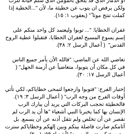
او الدمار الذي قد يلحق بالمؤمن الذي سلم حياته للرب
ولكن يرفض ان يتوب عن خطيئة ما، لأن "...الخطية إذا
كملت تنتج موتا ً" (يعقوب ١: ١٥).
غفران الخطايا: "... توبوا وليعتمد كل واحد منكم على
إسم يسوع المسيح لغفران الخطايا، فتقبلوا عطية الروح
القدس"
( أعمال الرسل ٢: ٣٨).
تغاضي الله عن الماضي: "فالله الأن يأمر جميع الناس
في كل مكان أن يتوبوا، متغاضياً عن أزمنة الجهل"
(
أعمال الرسل ١٧: ٣٠).
إختبار الفرج: "فتوبوا وارجعوا لتمحى خطاياكم، لكي تأتي
أوقات الفرج من وجه الرب" ( أعمال الرسل ٣: ١٩).
فالخطيئة تحجب البركات التي يريد أن يبارك الرب
الإنسان بها كما يخبرنا النبي أشعياء "ها أن يد الرب لم
تقصر عن أن تخلص ولم تثقل أذنه عن أن يسمع. بل
آثامكم صارت فاصلة بينكم وبين إلهكم وخطاياكم سترت