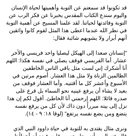
قد تكونوا قد سمعتم عن التوبة وأهميتها لحياة الإنسان
واليوم سندع الكتاب المقدس يخبرنا عن فكر الرب عن
التوبة وفائدتها لحياتنا. لقد علمنا المسيح عن أهمية التوبة
في نظر الله عندما اعطى هذا المثل لقوم كانوا واثقين
أنهم أبرار ولا يشوبهم شائبة فقال:
"إنسانان صعدا إلى الهيكل ليصليا واحد فريسي والأخر
عشار. أما الفريسي فوقف يصلي في نفسه هكذا: اللهم
أنا أشكرك إني لست مثل باقي الناس الخاطفين
الظالمين الزناة ولا مثل هذا العشار. أصوم مرتين في
الأسبوع وأعشر كل ما أقتنيه. وأما العشار فوقف من
بعيد لا يشاء أن يرفع عينيه نحو السماء بل قرع على
صدره قائلا: اللهم إرحمني أنا الخاطئ. أقول لكم إن هذا
نزل إلى بيته مبرراً دون ذاك لأن كل من يرفع نفسه
يتضع ومن يضع نفسه يرتفع" (لوقا ١٨: ٩ - ١٤).
ونرى مثال يقتدى به للتوبة في حياة داوود النبي الذي