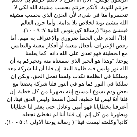
حزنتم للتوبة، لأنكم حزنتم بحسب مشيئة الله لكي لا
تتخسروا منا في شيء. لأن الحزن الذي بحسب مشيئة
الله ينشئ توبة لخلاص بلا ندامة. وأما حزن العالم
فينشئ موتا" (رسالة كورنثوس الثانية ٧: ٩ - ١٠).
إذا ً، الندم على الخطأ ضروري والإعتراف به مهم. أما
رفض الإعتراف بأفعال معينة أو أفكار معينة والتعايش
مع الخطيئة فهو تعدي على الله ذاته كما يعلمنا
يوحنا: "وهذا هو الخبر الذي سمعناه منه ونخبركم به أن
الله نور وليس فيه ظلمة البتة. إن قلنا أن لنا شركة معه
وسلكنا في الظلمة نكذب ولسنا نعمل الحق، ولكن إن
سلكنا في النور كما هو في النور فلنا شركة بعضنا مع
بعض ودم يسوع المسيح إبنه يطهرنا من كل خطية. إن
قلنا أنهُ ليس لنا خطية، نُضلُ انفسنا وليس الحق فينا. إن
أعترفنا بخطايانا فهو أمين وعادل حتى يغفر لنا خطايانا
ويطهرنا من كل إثم. إن قلنا أننا لم نخطئ نجعله
كاذبا ًوكلمته ليست فينا" ( رسالة يوحنا الاولى ١: ٥ - ١٠).