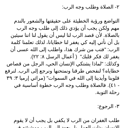
٢- الصلاة وطلب وجه الرب:
التواضع ورؤية الخطيئة على حقيقتها والشعور بالندم
مهم ولكن يجب أن يؤدي ذلك إلى طلب وجه الرب
بالصلاة. لأن قصد الرب لنا ليس أن يقول لنا اننا سيئين
بل أن نأتي إليه كي يغفر لنا خطايانا، لذلك تعلمنا كلمة
الرب: "فتب من شرك هذا، واطلب إلى الله عسى أن
يغفر لك فكر قلبك"
( أعمال الرسل ٨: ٢٢).
وكذلك:
"لماذا يشتكي الإنسان الحي، الرجل من قصاص
خطاياه؟
لنفحص
طرقنا ونمتحنها ونرجع إلى الرب. لنرفع
قلوبنا وأيدينا إلى الله في السموات" (مراثي إرميا ٣: ٣٩
- ٤١). فالصلاة وطلب وجه الرب خطوة أساسية في
رحلة التوبة.
٣- الرجوع:
طلب الغفران من الرب لا يكفي بل يجب أن لا يقوم
الإنسان بذات العمل بل يعود إلى الرب ومشيئته في