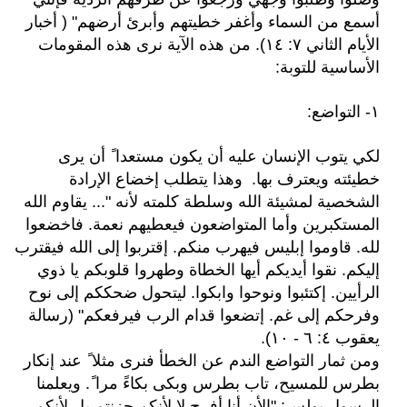
أسمع من السماء وأغفر خطيتهم وأبرئ أرضهم" (
أخبار
الأيام الثاني ٧: ١٤). من هذه الآية نرى هذه المقومات
الأساسية للتوبة:
١- التواضع:
لكي يتوب الإنسان عليه أن يكون مستعدا ً أن يرى
خطيئته ويعترف بها. وهذا يتطلب إخضاع الإرادة
الشخصية لمشيئة الله وسلطة كلمته لأنه "... يقاوم الله
المستكبرين وأما المتواضعون فيعطيهم نعمة. فاخضعوا
لله. قاوموا إبليس فيهرب منكم. إقتربوا إلى الله فيقترب
إليكم. نقوا أيديكم أيها الخطاة وطهروا قلوبكم يا ذوي
الرأيين. إكتئبوا ونوحوا وابكوا. ليتحول ضحككم إلى نوح
وفرحكم إلى غم. إتضعوا قدام الرب فيرفعكم" (رسالة
يعقوب ٤: ٦ - ١٠).
ومن ثمار التواضع الندم عن الخطأ فنرى مثلا ً عند إنكار
بطرس للمسيح، تاب بطرس وبكى بكاءً مرا ً. ويعلمنا
الرسول بولس: "الأن أنا أفرح لا لأنكم حزنتم بل لأنكم