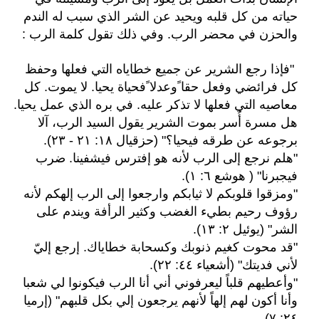
حياته من كل قلبه ويحيد عن الشر الذي سبب له الندم
والحزن في محضر الرب. وفي ذلك تقول كلمة الرب :
"فإذا رجع الشرير عن جميع خطاياه التي فعلها وحفظ
كل فرائضي وفعل حقا ًوعدلا ًفحياة يحيا. لا يموت. كل
معاصيه التي فعلها لا تذكر عليه. في بره الذي عمل يحيا.
هل مسرة أُسر بموت الشرير يقول السيد الرب، آلا
برجوعه عن طرقه فيحيا؟" (حزقيال ١٨: ٢١ - ٢٣).
"هلم نرجع إلى الرب لأنه هو إفترس فيشفينا. ضرب
فيجبرنا" ( هوشع ٦: ١).
"ومزقوا قلوبكم لا ثيابكم وارجعوا إلى الرب إلهكم لأنه
رؤوف رحيم بطيء الغضب وكثير الرأفة ويندم على
الشر" (يوئيل ٢: ١٣).
"قد محوت كغيم ذنوبك وكسحابة خطاياك. إرجع إليّ
لأني فديتك" (أشعياء ٤٤: ٢٢).
"وأعطيهم قلباً ليعرفوني أني أنا الرب فيكونوا لي شعبا
وأنا أكون لهم إلهاً لأنهم يرجعون إلي بكل قلبهم" (إرميا
٢٤: ٧).