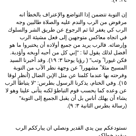
إن التوبة تتضمن إذا التواضع والإعتراف بالخطأ انه
مرفوض من الرب والندم عليه والصلاة طالبين وجه
الرب كي يغفر لنا ثم الرجوع عن طريق الشر والسلوك
في اتجاه معاكس متوجهين إلى فعل مشيئة الرب
وإرضائه. فالرب يريد من جميع أولاده أن يختبروا ما هو
أفضل لذلك يقول لنا :
"إني كل من أحبه أوبخه وأؤدبة.
فكن غيورا ً وتب"
( رؤيا يوحنا ٣: ١٩). وقد أخبرنا السيد
المسيح مثلا ً مشهورا ً عن وجهة نظر الآب من التوبة
وفرحته بها عندما كلمنا عن مثل الإبن الضال (أنظر لوقا
١٥). وفي الختام، يذكرنا الرسول بطرس: "لا يتباطأ الرب
عن وعده كما يحسب قوم التباطؤ لكنه يتأنى علينا وهو لا
يشاء أن يهلك أناس بل أن يقبل الجميع إلى التوبة"
(رسالة بطرس الثانية ٣: ٩).
نستودعكم بين يدي القدير ونصلي ان يبارككم الرب
ويقود خطاكم