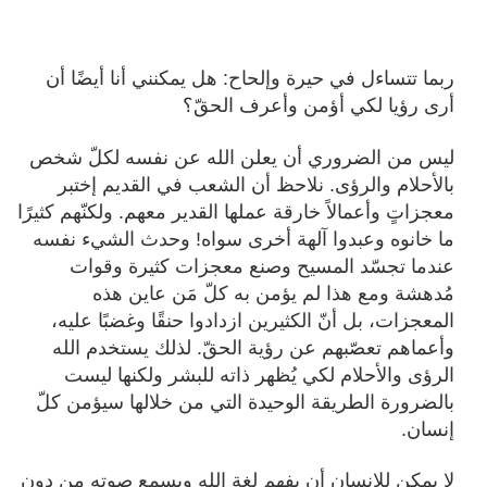
ربما تتساءل في حيرة وإلحاح: هل يمكنني أنا أيضًا أن
أرى رؤيا لكي أؤمن وأعرف الحقّ؟
ليس من الضروري أن يعلن الله عن نفسه لكلّ شخص
بالأحلام والرؤى. نلاحظ أن الشعب في القديم إختبر
معجزاتٍ وأعمالاً خارقة عملها القدير معهم. ولكنّهم كثيرًا
ما خانوه وعبدوا آلهة أخرى سواه!
وحدث الشيء نفسه
عندما تجسّد المسيح وصنع معجزات كثيرة وقوات
مُدهشة ومع هذا لم يؤمن به كلّ مَن عاين هذه
المعجزات، بل أنّ الكثيرين ازدادوا حنقًا وغضبًا عليه،
وأعماهم تعصّبهم عن رؤية الحقّ.
لذلك يستخدم الله
الرؤى والأحلام لكي يُظهر ذاته للبشر ولكنها ليست
بالضرورة الطريقة الوحيدة التي من خلالها سيؤمن كلّ
إنسان.
لا يمكن للإنسان أن يفهم لغة الله ويسمع صوته من دون