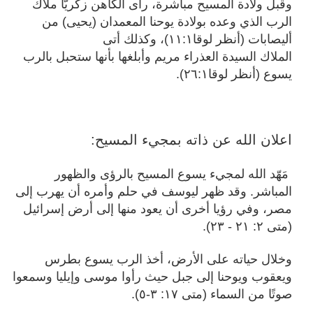
وقبل ولادة المسيح مباشرة، رأى الكاهن زكريّا ملاك
الرب الذي وعده بولادة يوحنا المعمدان (يحيى) من
أليصابات (أنظر لوقا١١:١)، وكذلك أتى
الملاك السيدة العذراء مريم وأبلغها بأنها ستحبل بالرب
يسوع (أنظر لوقا٢٦:١).
اعلان الله عن ذاته بمجيء المسيح:
مَهّد الله لمجيء يسوع المسيح بالرؤى والظهور
المباشر. وقد ظهر ليوسف في حلم وأمره أن يهرب إلى
مصر، وفي رؤيا أخرى أن يعود منها إلى أرض إسرائيل
(متى ٢: ٢١ - ٢٣).
وخلال حياته على الأرض، أخذ الرب يسوع بطرس
ويعقوب ويوحنا إلى جبل حيث رأوا موسى وإيليا وسمعوا
صوتًا من السماء (متى ١٧: ٣-٥).