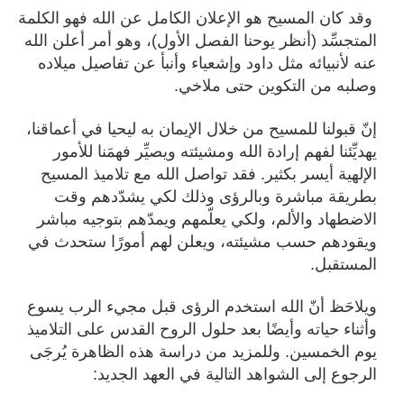
وقد كان المسيح هو الإعلان الكامل عن الله فهو الكلمة
المتجسِّد (أنظر يوحنا الفصل الأول)، وهو أمر أعلن الله
عنه لأنبيائه مثل داود وإشعياء وأنبأ عن تفاصيل ميلاده
وصلبه من التكوين حتى ملاخي.
إنّ قبولنا للمسيح من خلال الإيمان به ليحيا في أعماقنا،
يهديِّئنا لفهم إرادة الله ومشيئته ويصيِّر فهمَنا للأمور
الإلهية أيسر بكثير.
فقد تواصل الله مع تلاميذ المسيح
بطريقة مباشرة وبالرؤى وذلك لكي يشدّدهم وقت
الاضطهاد والألم، ولكي يعلّمهم ويمدّهم بتوجيه مباشر
ويقودهم حسب مشيئته، ويعلن لهم أمورًا ستحدث في
المستقبل.
ويلاحَظ أنّ الله استخدم الرؤى قبل مجيء الرب يسوع
وأثناء حياته وأيضًا بعد حلول الروح القدس على التلاميذ
يوم الخمسين. وللمزيد من دراسة هذه الظاهرة يُرجَى
الرجوع إلى الشواهد التالية في العهد الجديد: