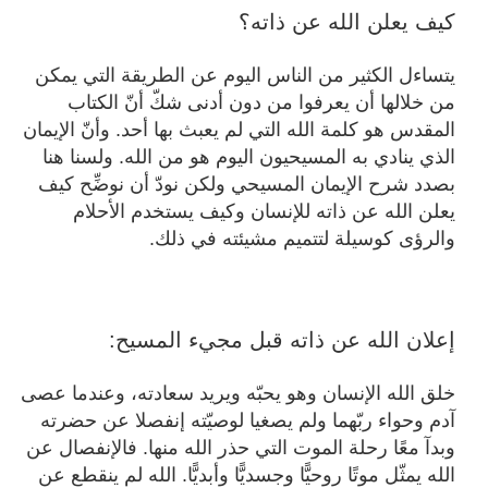
كيف يعلن الله عن ذاته؟
يتساءل الكثير من الناس اليوم عن الطريقة التي يمكن
من خلالها أن يعرفوا من دون أدنى شكّ أنّ الكتاب
المقدس هو كلمة الله التي لم يعبث بها أحد. وأنّ الإيمان
الذي ينادي به المسيحيون اليوم هو من الله. ولسنا هنا
بصدد شرح الإيمان المسيحي ولكن نودّ أن نوضِّح كيف
يعلن الله عن ذاته للإنسان وكيف يستخدم الأحلام
والرؤى كوسيلة لتتميم مشيئته في ذلك.
إعلان الله عن ذاته قبل مجيء المسيح:
خلق الله الإنسان وهو يحبّه ويريد سعادته، وعندما عصى
آدم وحواء ربّهما ولم يصغيا لوصيّته إنفصلا عن حضرته
وبدآ معًا رحلة الموت التي حذر الله منها. فالإنفصال عن
الله يمثّل موتًا روحيًّا وجسديًّا وأبديًّا. الله لم ينقطع عن