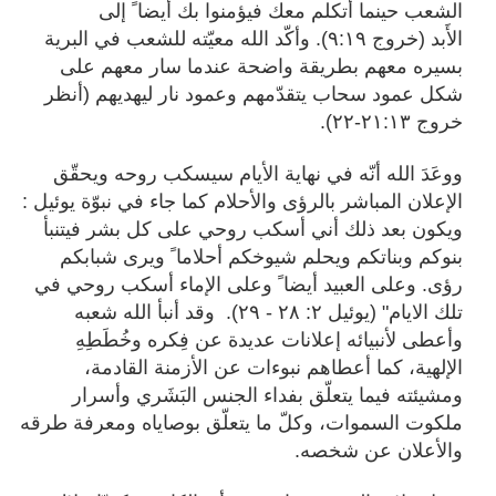
الشعب حينما أتكلم معك فيؤمنوا بك أَيضا ً إلى
الأَبد (خروج ٩:١٩). وأكّد الله معيّته للشعب في البرية
بسيره معهم بطريقة واضحة عندما سار معهم على
شكل عمود سحاب يتقدّمهم وعمود نار ليهديهم (أنظر
خروج ٢١:١٣-٢٢).
ووعَدَ الله أنّه في نهاية الأيام سيسكب روحه ويحقّق
الإعلان المباشر بالرؤى والأحلام كما جاء في نبوّة يوئيل :
ويكون بعد ذلك أني أسكب روحي على كل بشر فيتنبأ
بنوكم وبناتكم ويحلم شيوخكم أحلاما ً ويرى شبابكم
رؤى. وعلى العبيد أيضا ً وعلى الإماء أسكب روحي في
تلك الايام" (يوئيل ٢: ٢٨ - ٢٩).
وقد أنبأ الله شعبه
وأعطى لأنبيائه إعلانات عديدة عن فِكره وخُطَطِهِ
الإلهية، كما أعطاهم نبوءات عن الأزمنة القادمة،
ومشيئته فيما يتعلّق بفداء الجنس البَشَري وأسرار
ملكوت السموات، وكلّ ما يتعلّق بوصاياه ومعرفة طرقه
والأعلان عن شخصه.