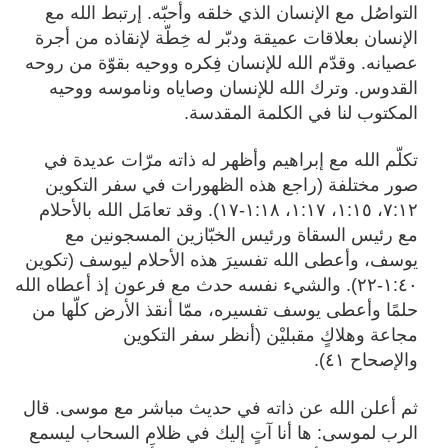
التواصُل مع الإنسان الذي خلقه وأحبّه. إرتبط الله مع
الإنسان بعلاقات عميقة ودبّر له خِطّة لإنقاذه من أجرة
عصيانه. وقدّم الله للإنسان فِكره ووحيه بقوّة من روحه
القدوس. وترك الله للإنسان وصاياه وناموسه ووحيه
المكتوب لنا في الكلمة المقدسة.
تكلّم الله مع إبراهيم وأظهر له ذاته مرّات عديدة في
صور مختلفة (راجع هذه الظهورات في سفر التكوين
٧:١٢، ١:١٥، ١:١٧، ١:١٨-١٧). وقد تعامَل الله بالأحلام
مع رئيس السقاة ورئيس الخبّازين المسجونين مع
يوسف، وأعطى الله تفسيرَ هذه الأحلام ليوسف (تكوين
١:٤٠-٢٢). والشيء نفسه حدث مع فرعون إذ أعطاه الله
حلمًا وأعطى يوسف تفسيره، ممّا أنقذ الأرض كلّها من
مجاعة وهلاكٍ مقبليْن (أنظر سفر التكوين
والإصحاح ٤١).
ثم أعلن الله عن ذاته في حديث مباشر مع موسى. قال
الرب لموسى: ها أنا آتٍ إليك في ظلام السحاب ليسمع