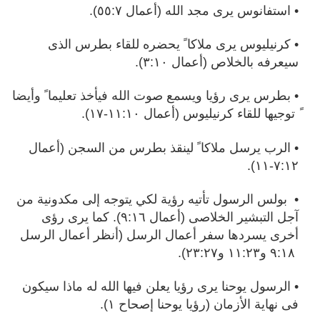
• استفانوس يرى مجد الله (أعمال ٥٥:٧).
• كرنيليوس يرى ملاكا ً يحضره للقاء بطرس الذى
سيعرفه بالخلاص (أعمال ٣:١٠).
• بطرس يرى رؤيا ويسمع صوت الله فيأخذ تعليما ً وأيضا
ً توجيها للقاء كرنيليوس (أعمال ١١:١٠-١٧).
• الرب يرسل ملاكا ً لينقذ بطرس من السجن (أعمال
٧:١٢-١١).
• بولس الرسول تأتيه رؤية لكي يتوجه إلى مكدونية من
آجل التبشير الخلاصى (أعمال ٩:١٦). كما يرى رؤى
أخرى يسردها سفر أعمال الرسل (أنظر أعمال الرسل
٩:١٨ و١١:٢٣ و٢٣:٢٧).
• الرسول يوحنا يرى رؤيا يعلن فيها الله له ماذا سيكون
فى نهاية الأزمان (رؤيا يوحنا إصحاح ١).