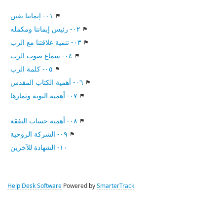
٠١- إيماننا يقين
٠٢- رئيس إيماننا ومكمله
٠٣- تنمية علاقتنا مع الرب
٠٤- سماع صوت الرب
٠٥- كلمة الرب
٠٦- أهمية الكتاب المقدس
٠٧- أهمية التوبة وثمارها
٠٨- أهمية حساب النفقة
٠٩- الشركة الروحية
١٠- الشهادة للآخرين
Help Desk Software
Powered by
SmarterTrack